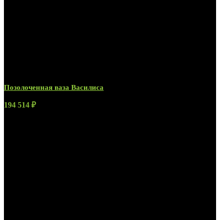
Позолоченная ваза Василиса
194 514
₽
Вазы из хрусталя и бронзы
В этом разделе интернет магазина представлена
коллекция хрустальных ваз на опорах из золоченой
серебреной или патинированной бронзы, созданных
на производстве мануфактуры СентябревЪ.
Различные модели, формы и особенности изделий
позволяют выбрать и купить именно ту хрустальную