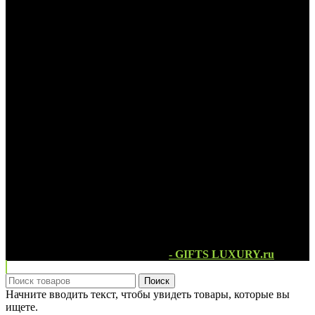
ФИРМЕННАЯ УПАКОВКА
Ручная работа
г. Москва, Открытое шоссе 12с3
Тел.: +7 (495) 247-02-18
Магазин дорогих подарков Люкс
- GIFTS LUXURY.ru
Поиск
Начните вводить текст, чтобы увидеть товары, которые вы
ищете.