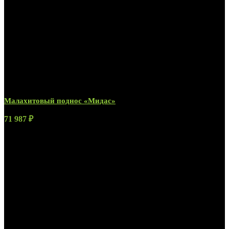
Малахитовый поднос «Мидас»
71 987
₽